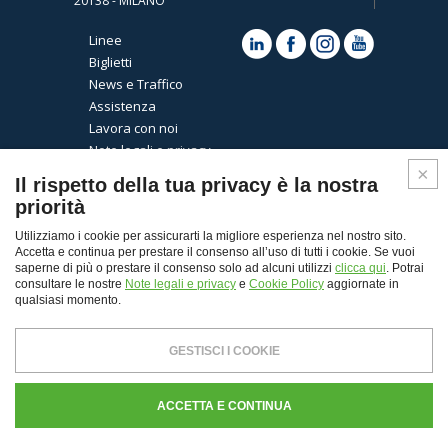
20138 - MILANO
Linee
Biglietti
News e Traffico
Assistenza
Lavora con noi
Note legali e privacy
Cookies
Il rispetto della tua privacy è la nostra
priorità
Utilizziamo i cookie per assicurarti la migliore esperienza nel nostro sito.
Accetta e continua per prestare il consenso all’uso di tutti i cookie. Se vuoi
saperne di più o prestare il consenso solo ad alcuni utilizzi
clicca qui
. Potrai
consultare le nostre
Note legali e privacy
e
Cookie Policy
aggiornate in
qualsiasi momento.
Top
GESTISCI I COOKIE
© Copyright 2026 - Autoguidovie spa
Capitale Sociale € 30.000.000,00 i.v. - REA Milano n.
ACCETTA E CONTINUA
103484 - P. Iva 11907120155 - CF. e Registro Imprese di
Milano n. 00103400339