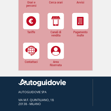
Orari e
Cerca orari
Avvisi
percorsi
Tariffe
Canali di
Pagamento
vendita
multe
Contattaci
Area
Riservata
AUTOGUIDOVIE SPA
VIA M.F. QUINTILIANO, 18
20138 - MILANO