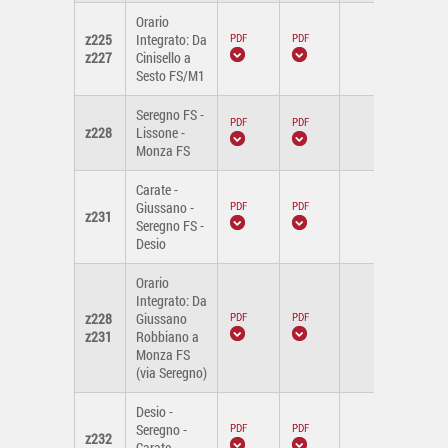
Orario
z225
Integrato: Da
-
z227
Cinisello a
Sesto FS/M1
Seregno FS -
z228
Lissone -
-
Monza FS
Carate -
Giussano -
z231
-
Seregno FS -
Desio
Orario
Integrato: Da
z228
Giussano
-
z231
Robbiano a
Monza FS
(via Seregno)
Desio -
Seregno -
z232
-
Carate -