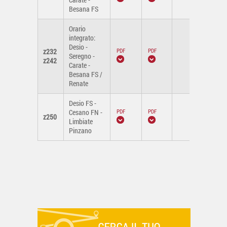
Besana FS
Orario
integrato:
Desio -
z232
Seregno -
-
z242
Carate -
Besana FS /
Renate
Desio FS -
Cesano FN -
z250
-
Limbiate
Pinzano