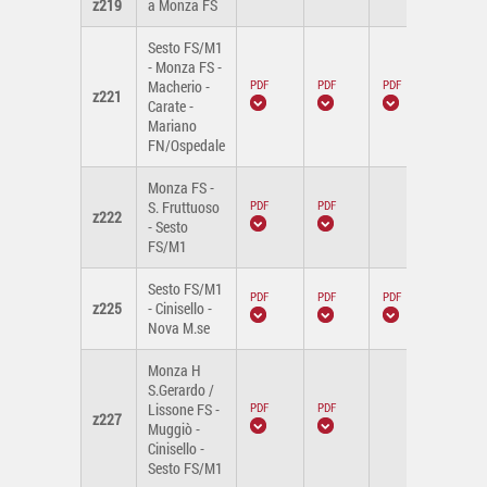
z219
a Monza FS
Sesto FS/M1
- Monza FS -
Macherio -
z221
Carate -
Mariano
FN/Ospedale
Monza FS -
S. Fruttuoso
z222
-
- Sesto
FS/M1
Sesto FS/M1
z225
- Cinisello -
Nova M.se
Monza H
S.Gerardo /
Lissone FS -
z227
-
Muggiò -
Cinisello -
Sesto FS/M1