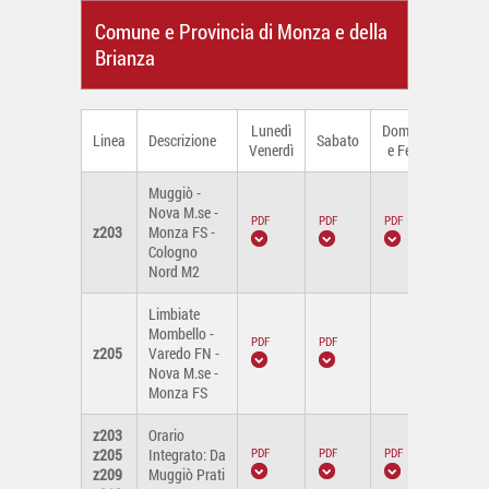
Comune e Provincia di Monza e della
Brianza
Lunedì
Domenica
Linea
Descrizione
Sabato
Venerdì
e Festivi
Muggiò -
Nova M.se -
z203
Monza FS -
Cologno
Nord M2
Limbiate
Mombello -
z205
Varedo FN -
-
Nova M.se -
Monza FS
z203
Orario
z205
Integrato: Da
z209
Muggiò Prati