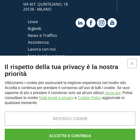
VIA M.F. QUINTILIANO, 18
20138 - MILANO
Linee
Biglietti
News e Traffico
Assistenza
Lavora con noi
Note legali e privacy
Cookies
Il rispetto della tua privacy è la nostra
priorità
Utilizziamo i cookie per assicurarti la migliore esperienza nel nostro sito.
Accetta e continua per prestare il consenso all’uso di tutti i cookie. Se vuoi
saperne di più o prestare il consenso solo ad alcuni utilizzi
clicca qui
. Potrai
consultare le nostre
Note legali e privacy
e
Cookie Policy
aggiornate in
qualsiasi momento.
Top
GESTISCI I COOKIE
© Copyright 2026 - Autoguidovie spa
Capitale Sociale € 30.000.000,00 i.v. - REA Milano n.
ACCETTA E CONTINUA
103484 - P. Iva 11907120155 - CF. e Registro Imprese di