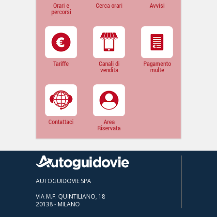
Orari e
Cerca orari
Avvisi
percorsi
Tariffe
Canali di
Pagamento
vendita
multe
Contattaci
Area
Riservata
AUTOGUIDOVIE SPA
VIA M.F. QUINTILIANO, 18
20138 - MILANO