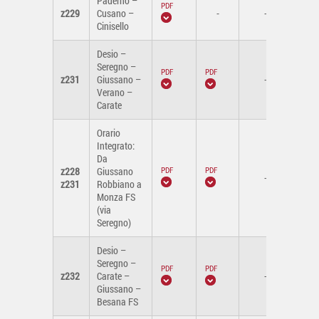
Paderno –
z229
Cusano –
-
-
Cinisello
Desio –
Seregno –
z231
Giussano –
-
Verano –
Carate
Orario
Integrato:
Da
z228
Giussano
-
z231
Robbiano a
Monza FS
(via
Seregno)
Desio –
Seregno –
z232
Carate –
-
Giussano –
Besana FS