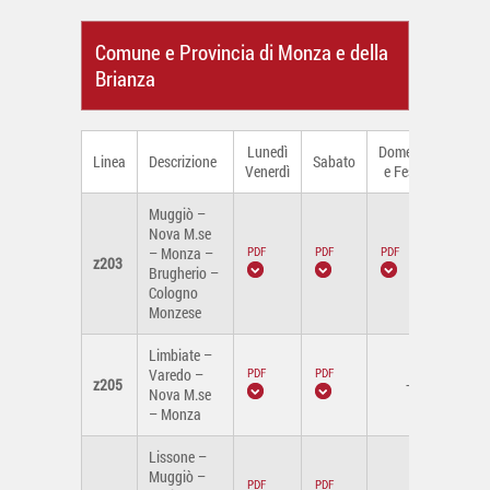
Comune e Provincia di Monza e della
Brianza
Lunedì
Domenica
Linea
Descrizione
Sabato
Venerdì
e Festivi
Muggiò –
Nova M.se
– Monza –
z203
Brugherio –
Cologno
Monzese
Limbiate –
Varedo –
z205
-
Nova M.se
– Monza
Lissone –
Muggiò –