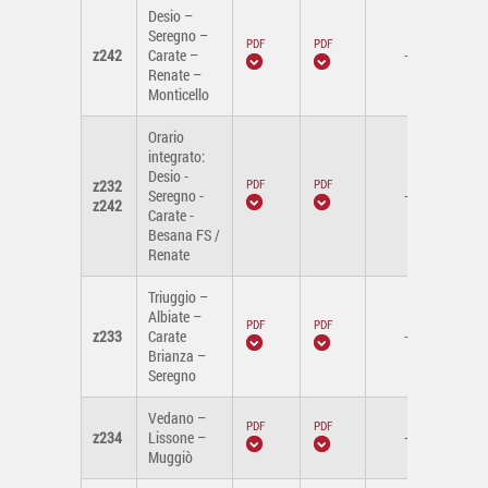
Desio –
Seregno –
z242
Carate –
-
Renate –
Monticello
Orario
integrato:
Desio -
z232
Seregno -
-
z242
Carate -
Besana FS /
Renate
Triuggio –
Albiate –
z233
Carate
-
Brianza –
Seregno
Vedano –
z234
Lissone –
-
Muggiò