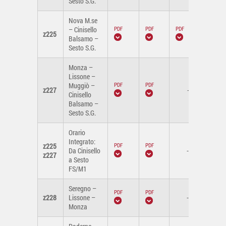
Sesto S.G.
Nova M.se
– Cinisello
z225
Balsamo –
Sesto S.G.
Monza –
Lissone –
Muggiò –
z227
-
Cinisello
Balsamo –
Sesto S.G.
Orario
Integrato:
z225
Da Cinisello
-
z227
a Sesto
FS/M1
Seregno –
z228
Lissone –
-
Monza