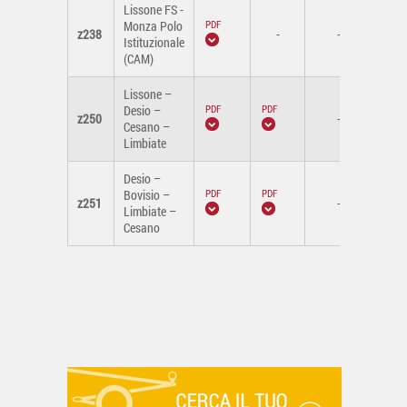
Lissone FS -
Monza Polo
z238
-
-
Istituzionale
(CAM)
Lissone –
Desio –
z250
-
Cesano –
Limbiate
Desio –
Bovisio –
z251
-
Limbiate –
Cesano