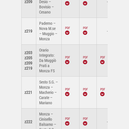
z209
Desio –
-
Bovisio –
Cesano
Paderno –
Nova M.se
z219
-
– Muggio –
Monza
Orario
z203
Integrato:
z205
Da Muggiò
z209
Prati a
z219
Monza FS
Sesto S.G. –
Monza –
z221
Macherio –
Carate –
Mariano
Monza –
Cinisello
z222
-
Balsamo –