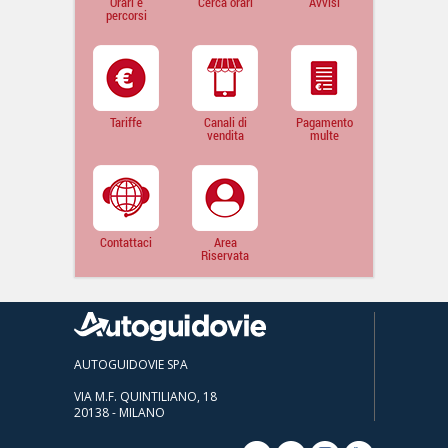
Orari e
Cerca orari
Avvisi
percorsi
Tariffe
Canali di
Pagamento
vendita
multe
Contattaci
Area
Riservata
AUTOGUIDOVIE SPA
VIA M.F. QUINTILIANO, 18
20138 - MILANO