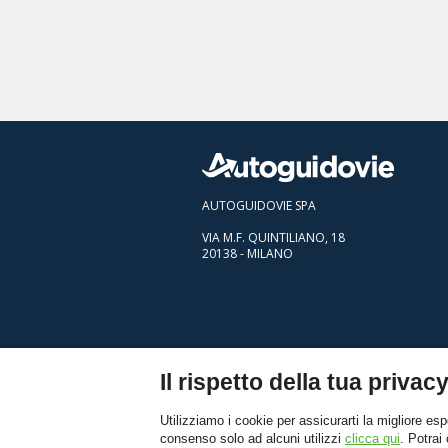
AUTOGUIDOVIE SPA
VIA M.F. QUINTILIANO, 18
20138 - MILANO
Il rispetto della tua privacy
Utilizziamo i cookie per assicurarti la migliore esp
consenso solo ad alcuni utilizzi
clicca qui
. Potrai