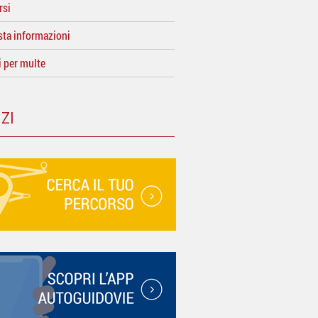
rsi
sta informazioni
i per multe
ZI