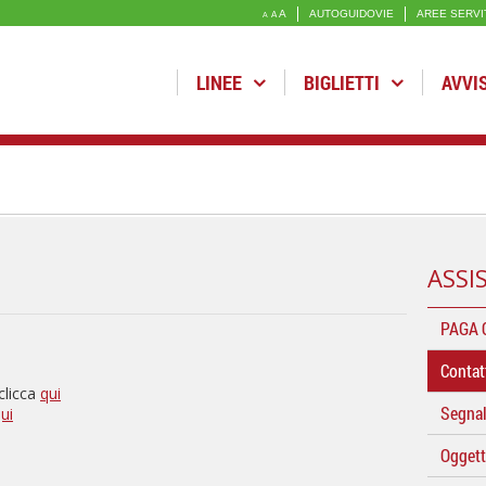
A
AUTOGUIDOVIE
AREE SERVI
A
A
LINEE
BIGLIETTI
AVVI
ASSI
PAGA 
Contat
clicca
qui
Segnal
ui
Oggett