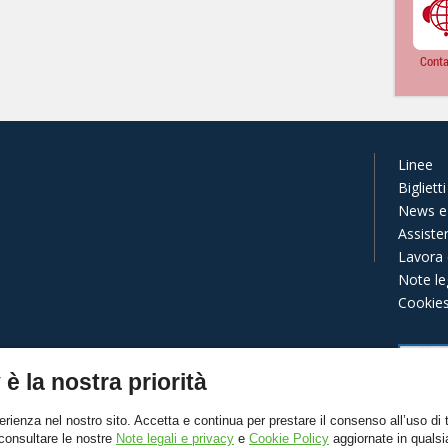
Conta
Linee
Biglietti
News e 
Assiste
Lavora 
Note leg
Cookie
 è la nostra priorità
erienza nel nostro sito. Accetta e continua per prestare il consenso all’uso di t
 consultare le nostre
Note legali e privacy
e
Cookie Policy
aggiornate in quals