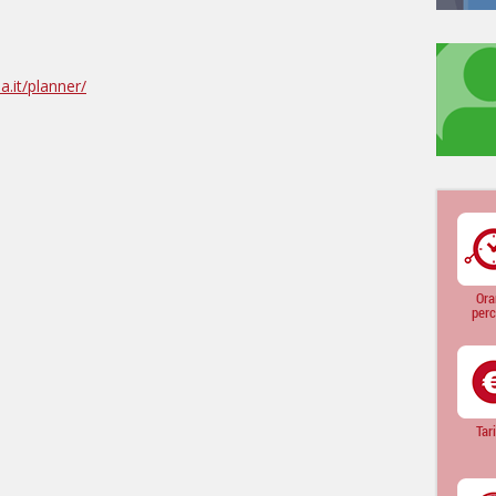
.it/planner/
Ora
perc
Tar