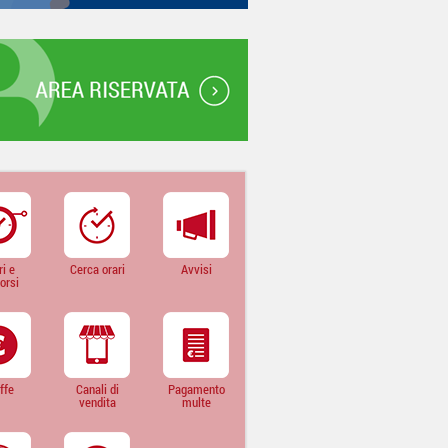
ri e
Cerca orari
Avvisi
orsi
iffe
Canali di
Pagamento
vendita
multe