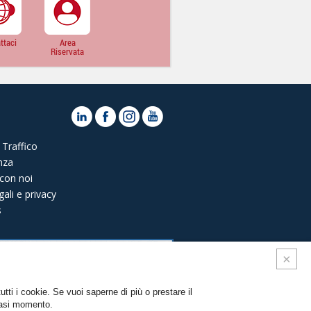
ttaci
Area
Riservata
Traffico
nza
con noi
ali e privacy
s
utti i cookie. Se vuoi saperne di più o prestare il
iasi momento.