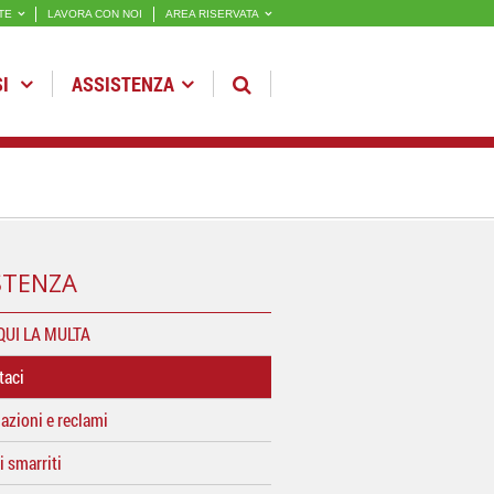
TE
LAVORA CON NOI
AREA RISERVATA
SI
ASSISTENZA
STENZA
QUI LA MULTA
taci
azioni e reclami
i smarriti