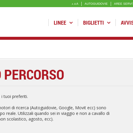
A
AUTOGUIDOVIE
AREE SERVI
A
A
LINEE
BIGLIETTI
AVVI
O PERCORSO
 tuoi preferiti.
 motori di ricerca (Autoguidovie, Google, Movit ecc) sono
po reale. Utilizzali quando sei in viaggio e non a cavallo di
non scolastico, agosto, ecc).