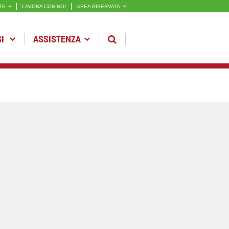
TE
LAVORA CON NOI
AREA RISERVATA
SI
ASSISTENZA