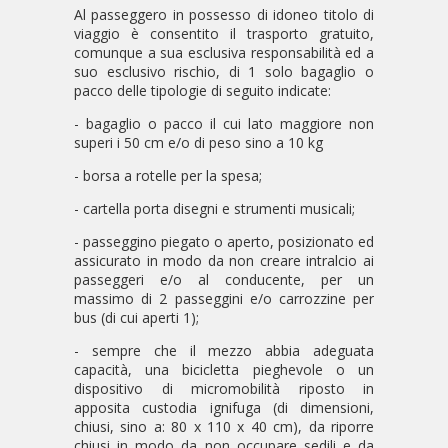
Al passeggero in possesso di idoneo titolo di
viaggio è consentito il trasporto gratuito,
comunque a sua esclusiva responsabilità ed a
suo esclusivo rischio, di 1 solo bagaglio o
pacco delle tipologie di seguito indicate:
- bagaglio o pacco il cui lato maggiore non
superi i 50 cm e/o di peso sino a 10 kg
- borsa a rotelle per la spesa;
- cartella porta disegni e strumenti musicali;
- passeggino piegato o aperto, posizionato ed
assicurato in modo da non creare intralcio ai
passeggeri e/o al conducente, per un
massimo di 2 passeggini e/o carrozzine per
bus (di cui aperti 1);
- sempre che il mezzo abbia adeguata
capacità, una bicicletta pieghevole o un
dispositivo di micromobilità riposto in
apposita custodia ignifuga (di dimensioni,
chiusi, sino a: 80 x 110 x 40 cm), da riporre
chiusi in modo da non occupare sedili e da