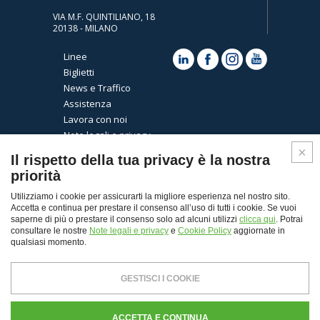
VIA M.F. QUINTILIANO, 18
20138 - MILANO
Linee
Biglietti
News e Traffico
Assistenza
Lavora con noi
Note legali e privacy
Cookies
Il rispetto della tua privacy è la nostra
priorità
Utilizziamo i cookie per assicurarti la migliore esperienza nel nostro sito.
Accetta e continua per prestare il consenso all’uso di tutti i cookie. Se vuoi
saperne di più o prestare il consenso solo ad alcuni utilizzi
clicca qui
. Potrai
consultare le nostre
Note legali e privacy
e
Cookie Policy
aggiornate in
qualsiasi momento.
Top
GESTISCI I COOKIE
© Copyright 2026 - Autoguidovie spa
Capitale Sociale € 30.000.000,00 i.v. - REA Milano n.
ACCETTA E CONTINUA
103484 - P. Iva 11907120155 - CF. e Registro Imprese di