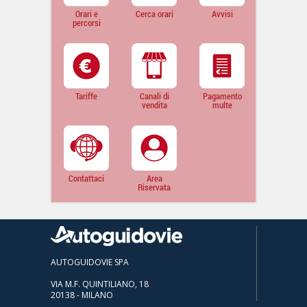
Orari e
Cerca orari
Avvisi
percorsi
Tariffe
Canali di
Pagamento
vendita
multe
Contattaci
Area
Riservata
AUTOGUIDOVIE SPA
VIA M.F. QUINTILIANO, 18
20138 - MILANO