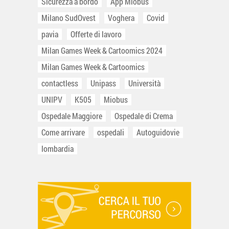
Sicurezza a bordo
App Miobus
Milano SudOvest
Voghera
Covid
pavia
Offerte di lavoro
Milan Games Week & Cartoomics 2024
Milan Games Week & Cartoomics
contactless
Unipass
Università
UNIPV
K505
Miobus
Ospedale Maggiore
Ospedale di Crema
Come arrivare
ospedali
Autoguidovie
lombardia