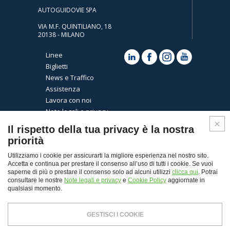
AUTOGUIDOVIE SPA
VIA M.F. QUINTILIANO, 18
20138 - MILANO
Linee
Biglietti
News e Traffico
Assistenza
Lavora con noi
Note legali e privacy
Cookies
Il rispetto della tua privacy è la nostra
priorità
Utilizziamo i cookie per assicurarti la migliore esperienza nel nostro sito.
Accetta e continua per prestare il consenso all’uso di tutti i cookie. Se vuoi
saperne di più o prestare il consenso solo ad alcuni utilizzi
clicca qui
. Potrai
consultare le nostre
Note legali e privacy
e
Cookie Policy
aggiornate in
qualsiasi momento.
Top
GESTISCI I COOKIE
© Copyright 2026 - Autoguidovie spa