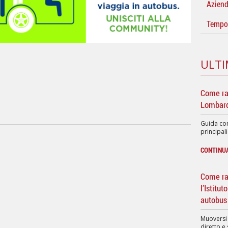
Azien
Tempo 
ULTI
Come ra
Lombard
Guida com
principali
CONTINU
Come rag
l’Istitu
autobus
Muoversi
diretto e 