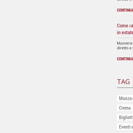
CONTINU
Come rag
in estat
Muoversi
diretto e 
CONTINU
TAG
Monza 
Crema
Bigliet
Eventi 