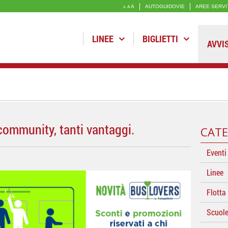
A
AUTOGUIDOVIE
AREE SERVI
A
A
LINEE
BIGLIETTI
AVVI
community, tanti vantaggi.
CATE
Eventi
Linee
Flotta
Scuol