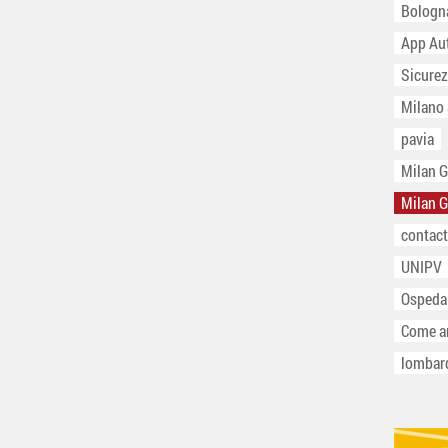
Bologn
App Au
Sicurez
Milano
pavia
Milan 
Milan 
contact
UNIPV
Ospeda
Come ar
lombar