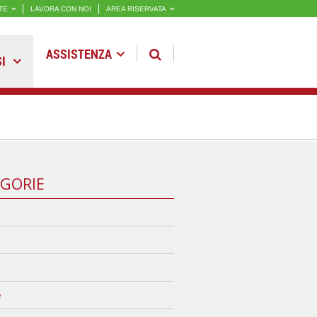
TE
LAVORA CON NOI
AREA RISERVATA
ASSISTENZA
SI
GORIE
e