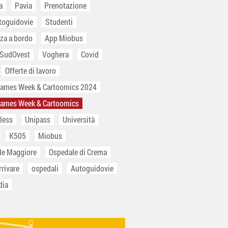
a
Pavia
Prenotazione
toguidovie
Studenti
za a bordo
App Miobus
 SudOvest
Voghera
Covid
Offerte di lavoro
Games Week & Cartoomics 2024
Games Week & Cartoomics
less
Unipass
Università
K505
Miobus
le Maggiore
Ospedale di Crema
rivare
ospedali
Autoguidovie
dia