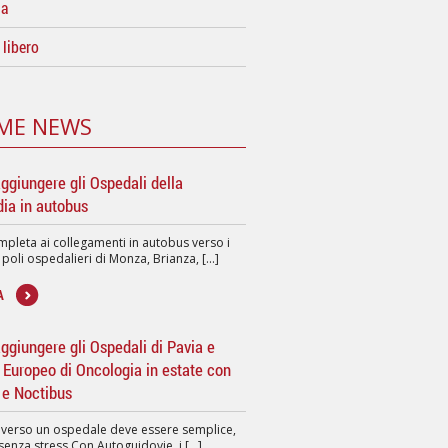
da
libero
ME NEWS
ggiungere gli Ospedali della
ia in autobus
pleta ai collegamenti in autobus verso i
 poli ospedalieri di Monza, Brianza, [...]
A
giungere gli Ospedali di Pavia e
to Europeo di Oncologia in estate con
 e Noctibus
 verso un ospedale deve essere semplice,
senza stress.Con Autoguidovie, i [...]