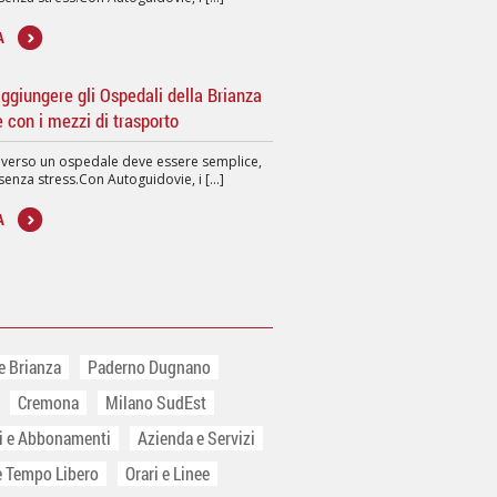
A
giungere gli Ospedali della Brianza
e con i mezzi di trasporto
 verso un ospedale deve essere semplice,
senza stress.Con Autoguidovie, i [...]
A
e Brianza
Paderno Dugnano
Cremona
Milano SudEst
ti e Abbonamenti
Azienda e Servizi
e Tempo Libero
Orari e Linee