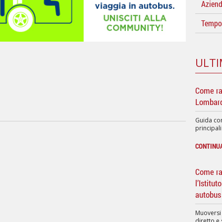
Azien
Tempo 
ULTI
Come ra
Lombard
Guida com
principali
CONTINU
Come rag
l’Istitu
autobus
Muoversi
diretto e 