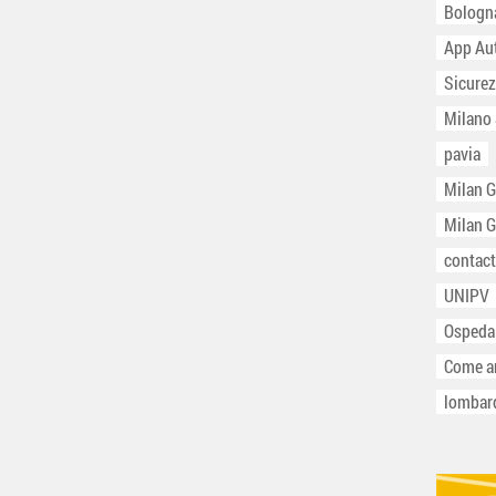
Bologn
App Au
Sicurez
Milano
pavia
Milan 
Milan 
contact
UNIPV
Ospeda
Come ar
lombar