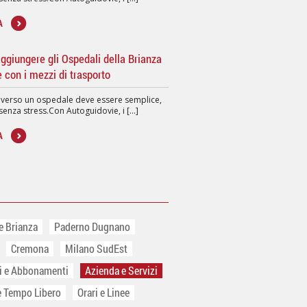
A
giungere gli Ospedali della Brianza
e con i mezzi di trasporto
 verso un ospedale deve essere semplice,
senza stress.Con Autoguidovie, i [...]
A
e Brianza
Paderno Dugnano
Cremona
Milano SudEst
ti e Abbonamenti
Azienda e Servizi
e Tempo Libero
Orari e Linee