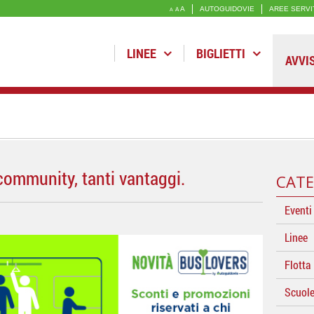
A
AUTOGUIDOVIE
AREE SERVI
A
A
LINEE
BIGLIETTI
AVVI
community, tanti vantaggi.
CATE
Eventi
Linee
Flotta
Scuol