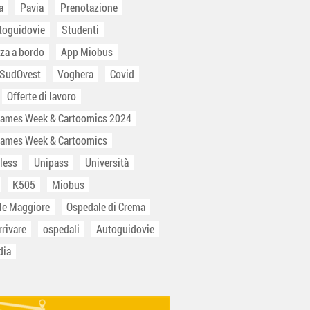
a
Pavia
Prenotazione
toguidovie
Studenti
za a bordo
App Miobus
 SudOvest
Voghera
Covid
Offerte di lavoro
Games Week & Cartoomics 2024
Games Week & Cartoomics
less
Unipass
Università
K505
Miobus
le Maggiore
Ospedale di Crema
rivare
ospedali
Autoguidovie
dia