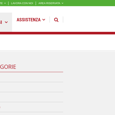
TE
LAVORA CON NOI
AREA RISERVATA
ASSISTENZA
SI
GORIE
e