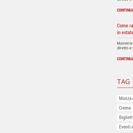
CONTINU
Come rag
in estat
Muoversi
diretto e 
CONTINU
TAG
Monza 
Crema
Bigliet
Eventi 