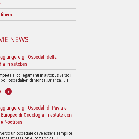
da
libero
ME NEWS
ggiungere gli Ospedali della
ia in autobus
pleta ai collegamenti in autobus verso i
 poli ospedalieri di Monza, Brianza, [...]
A
giungere gli Ospedali di Pavia e
to Europeo di Oncologia in estate con
 e Noctibus
 verso un ospedale deve essere semplice,
senza stress.Con Autoguidovie, i [...]