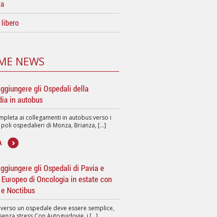
da
libero
ME NEWS
ggiungere gli Ospedali della
ia in autobus
pleta ai collegamenti in autobus verso i
 poli ospedalieri di Monza, Brianza, [...]
A
giungere gli Ospedali di Pavia e
to Europeo di Oncologia in estate con
 e Noctibus
 verso un ospedale deve essere semplice,
senza stress.Con Autoguidovie, i [...]