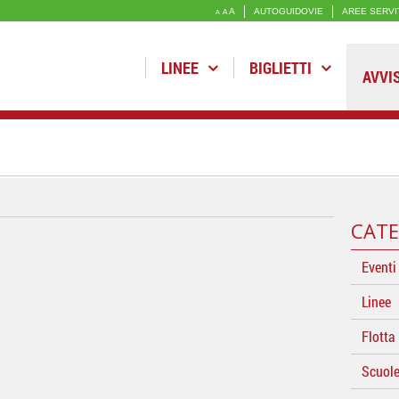
A
AUTOGUIDOVIE
AREE SERVI
A
A
LINEE
BIGLIETTI
AVVI
CATE
Eventi
Linee
Flotta
Scuol