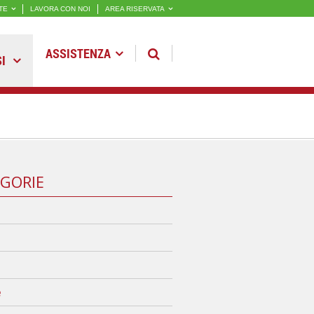
TE
LAVORA CON NOI
AREA RISERVATA
ASSISTENZA
SI
GORIE
e