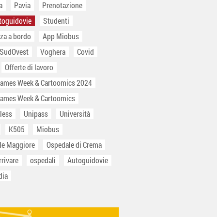
a
Pavia
Prenotazione
toguidovie
Studenti
za a bordo
App Miobus
 SudOvest
Voghera
Covid
Offerte di lavoro
Games Week & Cartoomics 2024
Games Week & Cartoomics
less
Unipass
Università
K505
Miobus
le Maggiore
Ospedale di Crema
rivare
ospedali
Autoguidovie
dia