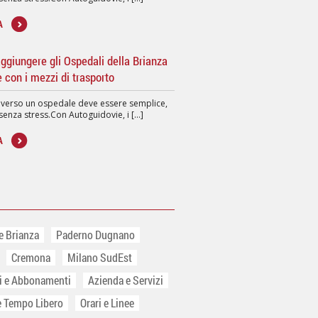
A
giungere gli Ospedali della Brianza
e con i mezzi di trasporto
 verso un ospedale deve essere semplice,
senza stress.Con Autoguidovie, i [...]
A
e Brianza
Paderno Dugnano
Cremona
Milano SudEst
ti e Abbonamenti
Azienda e Servizi
e Tempo Libero
Orari e Linee