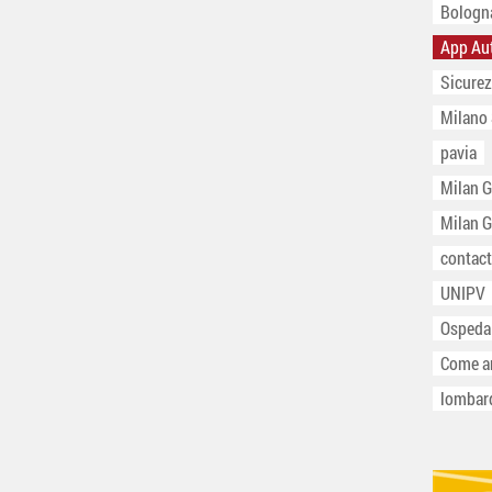
Bologn
App Au
Sicurez
Milano
pavia
Milan 
Milan 
contact
UNIPV
Ospeda
Come ar
lombar