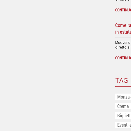
CONTINU
Come rag
in estat
Muoversi
diretto e 
CONTINU
TAG
Monza 
Crema
Bigliet
Eventi 