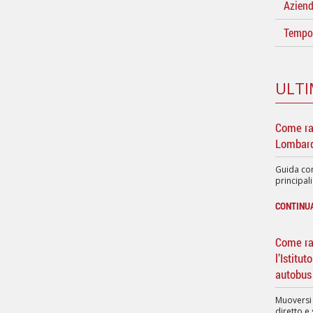
Azien
Tempo 
ULTI
Come ra
Lombard
Guida com
principali
CONTINU
Come rag
l’Istitu
autobus
Muoversi
diretto e 