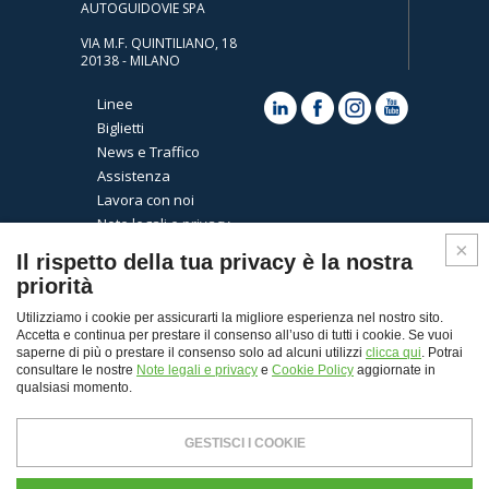
AUTOGUIDOVIE SPA
VIA M.F. QUINTILIANO, 18
20138 - MILANO
Linee
Biglietti
News e Traffico
Assistenza
Lavora con noi
Note legali e privacy
Cookies
Il rispetto della tua privacy è la nostra
priorità
Utilizziamo i cookie per assicurarti la migliore esperienza nel nostro sito.
Accetta e continua per prestare il consenso all’uso di tutti i cookie. Se vuoi
saperne di più o prestare il consenso solo ad alcuni utilizzi
clicca qui
. Potrai
consultare le nostre
Note legali e privacy
e
Cookie Policy
aggiornate in
qualsiasi momento.
Top
GESTISCI I COOKIE
© Copyright 2026 - Autoguidovie spa