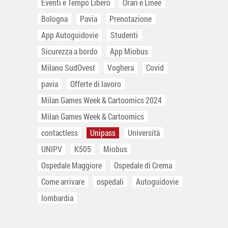
Eventi e Tempo Libero
Orari e Linee
Bologna
Pavia
Prenotazione
App Autoguidovie
Studenti
Sicurezza a bordo
App Miobus
Milano SudOvest
Voghera
Covid
pavia
Offerte di lavoro
Milan Games Week & Cartoomics 2024
Milan Games Week & Cartoomics
contactless
Unipass
Università
UNIPV
K505
Miobus
Ospedale Maggiore
Ospedale di Crema
Come arrivare
ospedali
Autoguidovie
lombardia