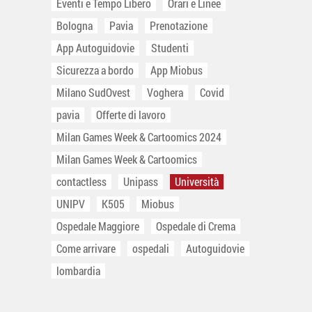
Eventi e Tempo Libero
Orari e Linee
Bologna
Pavia
Prenotazione
App Autoguidovie
Studenti
Sicurezza a bordo
App Miobus
Milano SudOvest
Voghera
Covid
pavia
Offerte di lavoro
Milan Games Week & Cartoomics 2024
Milan Games Week & Cartoomics
contactless
Unipass
Università
UNIPV
K505
Miobus
Ospedale Maggiore
Ospedale di Crema
Come arrivare
ospedali
Autoguidovie
lombardia