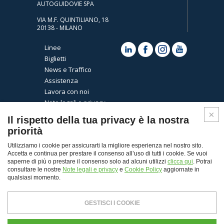
AUTOGUIDOVIE SPA
VIA M.F. QUINTILIANO, 18
20138 - MILANO
Linee
Biglietti
News e Traffico
Assistenza
Lavora con noi
Note legali e privacy
Cookies
Il rispetto della tua privacy è la nostra
priorità
Utilizziamo i cookie per assicurarti la migliore esperienza nel nostro sito.
Accetta e continua per prestare il consenso all’uso di tutti i cookie. Se vuoi
saperne di più o prestare il consenso solo ad alcuni utilizzi
clicca qui
. Potrai
consultare le nostre
Note legali e privacy
e
Cookie Policy
aggiornate in
qualsiasi momento.
Top
GESTISCI I COOKIE
© Copyright 2026 - Autoguidovie spa