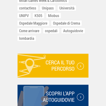
Milan Games Week & Cartoomics
contactless
Unipass
Università
UNIPV
K505
Miobus
Ospedale Maggiore
Ospedale di Crema
Come arrivare
ospedali
Autoguidovie
lombardia