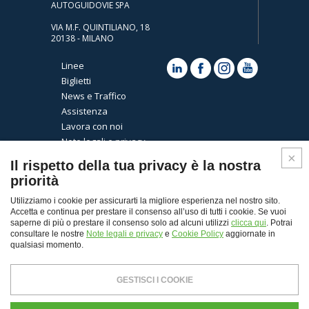
AUTOGUIDOVIE SPA
VIA M.F. QUINTILIANO, 18
20138 - MILANO
Linee
Biglietti
News e Traffico
Assistenza
Lavora con noi
Note legali e privacy
Cookies
Il rispetto della tua privacy è la nostra
priorità
Utilizziamo i cookie per assicurarti la migliore esperienza nel nostro sito.
Accetta e continua per prestare il consenso all’uso di tutti i cookie. Se vuoi
saperne di più o prestare il consenso solo ad alcuni utilizzi
clicca qui
. Potrai
consultare le nostre
Note legali e privacy
e
Cookie Policy
aggiornate in
qualsiasi momento.
Top
GESTISCI I COOKIE
© Copyright 2026 - Autoguidovie spa