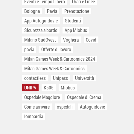
Eventi e Tempo Libero
Orari e Linee
Bologna
Pavia
Prenotazione
App Autoguidovie
Studenti
Sicurezza a bordo
App Miobus
Milano SudOvest
Voghera
Covid
pavia
Offerte di lavoro
Milan Games Week & Cartoomics 2024
Milan Games Week & Cartoomics
contactless
Unipass
Università
UNIPV
K505
Miobus
Ospedale Maggiore
Ospedale di Crema
Come arrivare
ospedali
Autoguidovie
lombardia